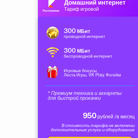
Домашний интернет
Тариф игровой
300
МБит
проводной интернет
300
МБит
беспроводной интернет
Игровые бонусы
Леста Игры, VK Play, Фогейм
* Премиум техника и аккаунты
для быстрой прокачки
950
рублей /в месяц
В стоимость тарифа не включены
дополнительные услуги и оборудование