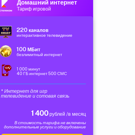
Домашний интернет
Тариф игровой
220
каналов
интерактивное телевидение
100
МБит
безлимитный интернет
1 000 минут
40 ГБ интернет 500 СМС
* Интернет для игр
телевидение и сотовая связь
1 400
рублей /в месяц
В стоимость тарифа не включены
дополнительные услуги и оборудование