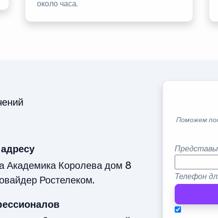
около часа.
чений
Поможем по
 адресу
Представь
ца Академика Королева дом 8
Телефон дл
овайдер Ростелеком.
фессионалов