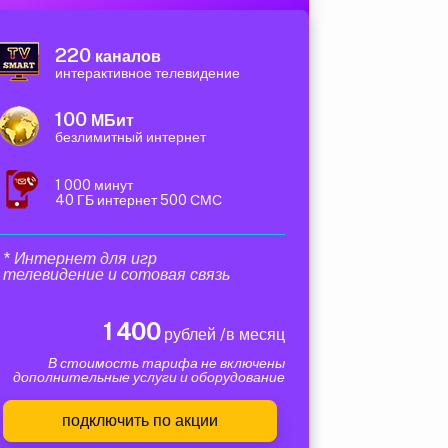
220
каналов
интерактивное телевидение
100
МБит
безлимитный интернет
1 000 минут
40 ГБ интернет 500 СМС
* Интернет для игр
телевидение и сотовая связь
1 400
рублей /в месяц
В стоимость тарифа не включены
дополнительные услуги и оборудование
подключить по акции