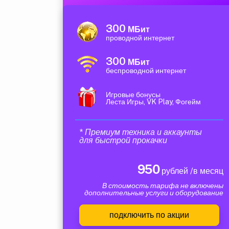
300
МБит
проводной интернет
300
МБит
беспроводной интернет
Игровые бонусы
Леста Игры, VK Play, Фогейм
* Премиум техника и аккаунты
для быстрой прокачки
950
рублей /в месяц
В стоимость тарифа не включены
дополнительные услуги и оборудование
подключить по акции