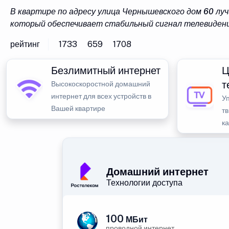
В квартире по адресу улица Чернышевского дом 60 л
который обеспечивает стабильный сигнал телевидени
рейтинг
1733
659
1708
Безлимитный интернет
Ц
т
Высокоскоростной домашний
интернет для всех устройств в
У
Вашей квартире
тв
к
Домашний интернет
Технологии доступа
100
МБит
проводной интернет