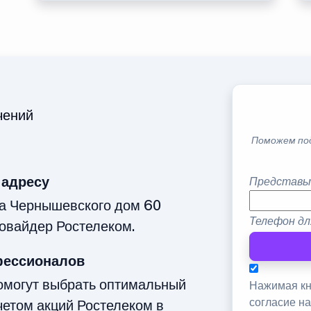
чений
Поможем по
 адресу
Представь
ца Чернышевского дом 60
Телефон дл
овайдер Ростелеком.
фессионалов
омогут выбрать оптимальный
Нажимая кн
согласие н
четом акций Ростелеком в