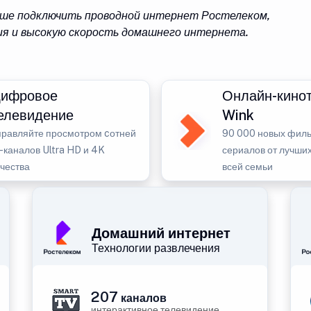
учше подключить проводной интернет Ростелеком,
я и высокую скорость домашнего интернета.
ифровое
Онлайн-кино
елевидение
Wink
правляйте просмотром cотней
90 000 новых филь
-каналов Ultra HD и 4K
сериалов от лучших
ачества
всей семьи
Домашний интернет
Технологии развлечения
207
каналов
интерактивное телевидение