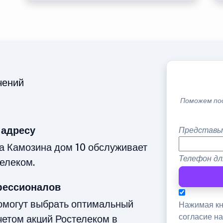
чений
Поможем по
 адресу
Представь
а Камозина дом 10 обслуживает
Телефон дл
елеком.
фессионалов
омогут выбрать оптимальный
Нажимая кн
согласие н
четом акций Ростелеком в