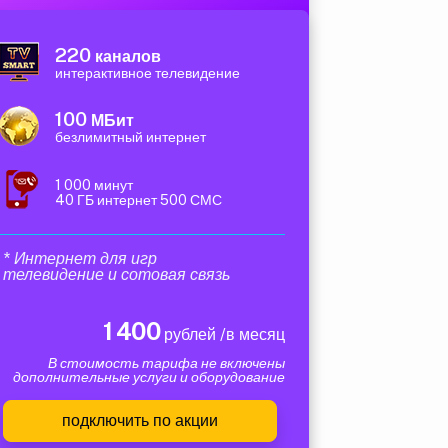
220
каналов
интерактивное телевидение
100
МБит
безлимитный интернет
1 000 минут
40 ГБ интернет 500 СМС
* Интернет для игр
телевидение и сотовая связь
1 400
рублей /в месяц
В стоимость тарифа не включены
дополнительные услуги и оборудование
подключить по акции