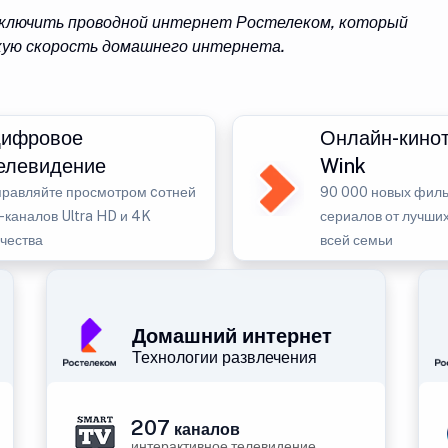
одключить проводной интернет Ростелеком, который
кую скорость домашнего интернета.
ифровое
Онлайн-кино
елевидение
Wink
правляйте просмотром cотней
90 000 новых филь
-каналов Ultra HD и 4K
сериалов от лучших
ачества
всей семьи
Домашний интернет
Технологии развлечения
207
каналов
интерактивное телевидение