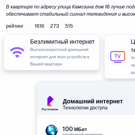
В квартире по адресу улица Камозина дом 10 лучше п
обеспечивает стабильный сигнал телевидения и высо
рейтинг
1616
273
515
Безлимитный интернет
Ц
т
Высокоскоростной домашний
интернет для всех устройств в
У
Вашей квартире
тв
к
Домашний интернет
Технологии доступа
100
МБит
проводной интернет