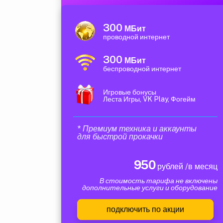
300
МБит
проводной интернет
300
МБит
беспроводной интернет
Игровые бонусы
Леста Игры, VK Play, Фогейм
* Премиум техника и аккаунты
для быстрой прокачки
950
рублей /в месяц
В стоимость тарифа не включены
дополнительные услуги и оборудование
подключить по акции