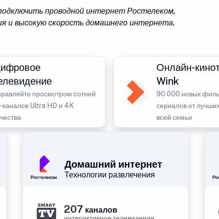
 подключить проводной интернет Ростелеком,
я и высокую скорость домашнего интернета.
ифровое
Онлайн-кино
елевидение
Wink
правляйте просмотром cотней
90 000 новых филь
-каналов Ultra HD и 4K
сериалов от лучших
ачества
всей семьи
Домашний интернет
Технологии развлечения
207
каналов
интерактивное телевидение