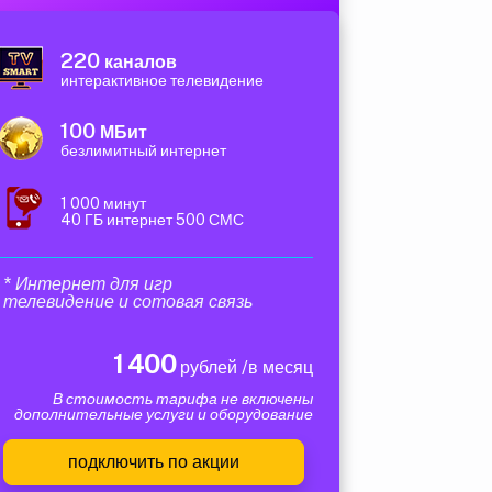
220
каналов
интерактивное телевидение
100
МБит
безлимитный интернет
1 000 минут
40 ГБ интернет 500 СМС
* Интернет для игр
телевидение и сотовая связь
1 400
рублей /в месяц
В стоимость тарифа не включены
дополнительные услуги и оборудование
подключить по акции