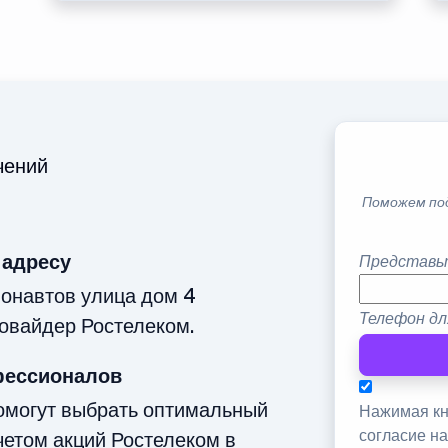
чений
Поможем по
 адресу
Представь
онавтов улица дом 4
Телефон дл
овайдер Ростелеком.
фессионалов
омогут выбрать оптимальный
Нажимая кн
согласие н
четом акций Ростелеком в