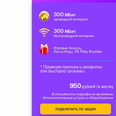
300
МБит
проводной интернет
300
МБит
беспроводной интернет
Игровые бонусы
Леста Игры, VK Play, Фогейм
* Премиум техника и аккаунты
для быстрой прокачки
950
рублей /в месяц
В стоимость тарифа не включены
дополнительные услуги и оборудование
подключить по акции