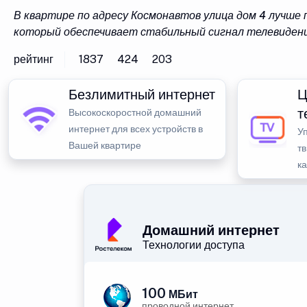
В квартире по адресу Космонавтов улица дом 4 лучше
который обеспечивает стабильный сигнал телевидени
рейтинг
1837
424
203
Безлимитный интернет
Ц
т
Высокоскоростной домашний
интернет для всех устройств в
У
Вашей квартире
тв
к
Домашний интернет
Технологии доступа
100
МБит
проводной интернет