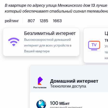
В квартире по адресу улица Менжинского дом 13 лучш
который обеспечивает стабильный сигнал телевидени
рейтинг
807
1285
1663
Безлимитный интернет
Ц
т
Высокоскоростной домашний
интернет для всех устройств в
У
Вашей квартире
тв
к
Домашний интернет
Технологии доступа
100
МБит
проводной интернет