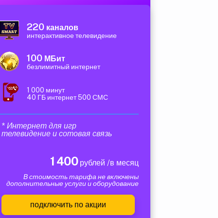
220
каналов
интерактивное телевидение
100
МБит
безлимитный интернет
1 000 минут
40 ГБ интернет 500 СМС
* Интернет для игр
телевидение и сотовая связь
1 400
рублей /в месяц
В стоимость тарифа не включены
дополнительные услуги и оборудование
подключить по акции