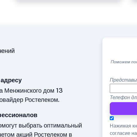
чений
Поможем по
 адресу
Представь
а Менжинского дом 13
Телефон дл
овайдер Ростелеком.
фессионалов
омогут выбрать оптимальный
Нажимая кн
согласие н
четом акций Ростелеком в