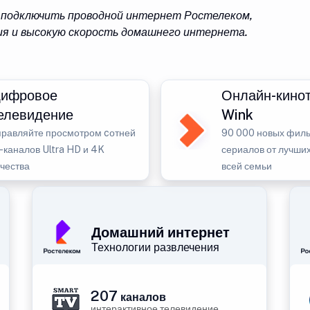
е подключить проводной интернет Ростелеком,
я и высокую скорость домашнего интернета.
ифровое
Онлайн-кино
елевидение
Wink
правляйте просмотром cотней
90 000 новых филь
-каналов Ultra HD и 4K
сериалов от лучших
ачества
всей семьи
Домашний интернет
Технологии развлечения
207
каналов
интерактивное телевидение