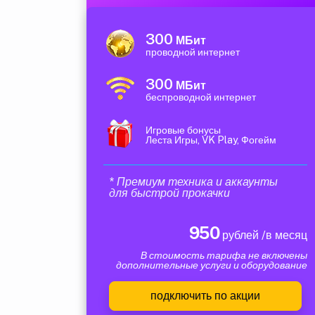
300
МБит
проводной интернет
300
МБит
беспроводной интернет
Игровые бонусы
Леста Игры, VK Play, Фогейм
* Премиум техника и аккаунты
для быстрой прокачки
950
рублей /в месяц
В стоимость тарифа не включены
дополнительные услуги и оборудование
подключить по акции