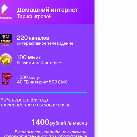
Домашний интернет
Тариф игровой
220
каналов
интерактивное телевидение
100
МБит
безлимитный интернет
1 000 минут
40 ГБ интернет 500 СМС
* Интернет для игр
телевидение и сотовая связь
1 400
рублей /в месяц
В стоимость тарифа не включены
дополнительные услуги и оборудование