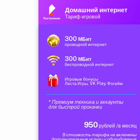
Домашний интернет
Тариф игровой
300
МБит
проводной интернет
300
МБит
беспроводной интернет
Игровые бонусы
Леста Игры, VK Play, Фогейм
* Премиум техника и аккаунты
для быстрой прокачки
950
рублей /в месяц
В стоимость тарифа не включены
дополнительные услуги и оборудование