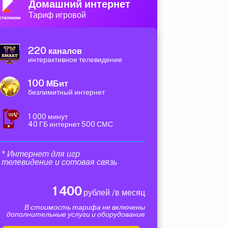
Домашний интернет
Тариф игровой
220
каналов
интерактивное телевидение
100
МБит
безлимитный интернет
1 000 минут
40 ГБ интернет 500 СМС
* Интернет для игр
телевидение и сотовая связь
1 400
рублей /в месяц
В стоимость тарифа не включены
дополнительные услуги и оборудование