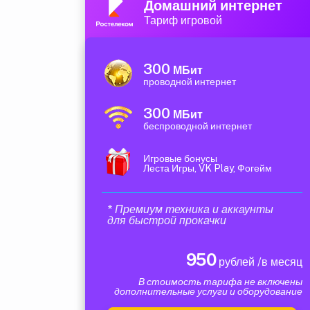
Домашний интернет
Тариф игровой
300
МБит
проводной интернет
300
МБит
беспроводной интернет
Игровые бонусы
Леста Игры, VK Play, Фогейм
* Премиум техника и аккаунты
для быстрой прокачки
950
рублей /в месяц
В стоимость тарифа не включены
дополнительные услуги и оборудование