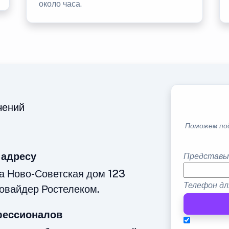
около часа.
чений
Поможем по
 адресу
Представь
а Ново-Советская дом 123
Телефон дл
овайдер Ростелеком.
фессионалов