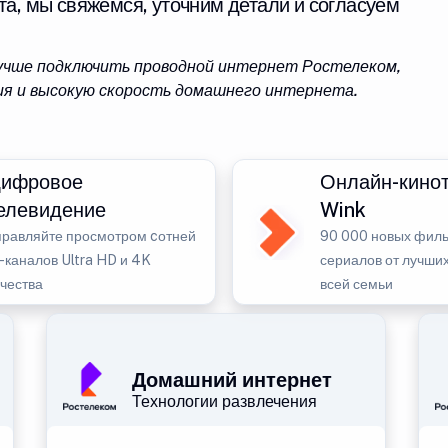
та, мы свяжемся, уточним детали и согласуем
лучше подключить проводной интернет Ростелеком,
я и высокую скорость домашнего интернета.
ифровое
Онлайн-кино
елевидение
Wink
правляйте просмотром cотней
90 000 новых филь
-каналов Ultra HD и 4K
сериалов от лучших
ачества
всей семьи
Домашний интернет
Технологии развлечения