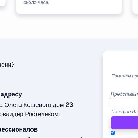
около часа.
чений
Поможем по
 адресу
Представь
а Олега Кошевого дом 23
Телефон дл
овайдер Ростелеком.
фессионалов