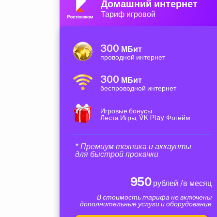
Домашний интернет
Тариф игровой
300
МБит
проводной интернет
300
МБит
беспроводной интернет
Игровые бонусы
Леста Игры, VK Play, Фогейм
* Премиум техника и аккаунты
для быстрой прокачки
950
рублей /в месяц
В стоимость тарифа не включены
дополнительные услуги и оборудование