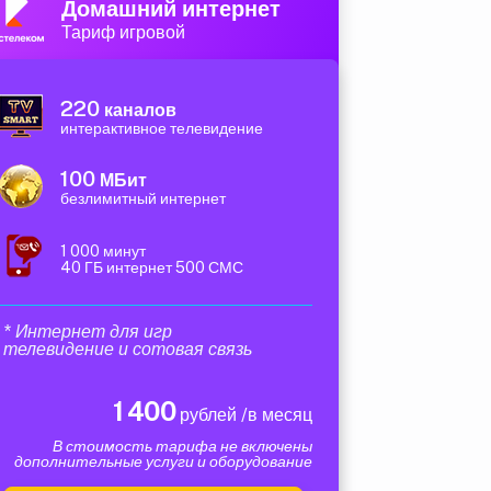
Домашний интернет
Тариф игровой
220
каналов
интерактивное телевидение
100
МБит
безлимитный интернет
1 000 минут
40 ГБ интернет 500 СМС
* Интернет для игр
телевидение и сотовая связь
1 400
рублей /в месяц
В стоимость тарифа не включены
дополнительные услуги и оборудование