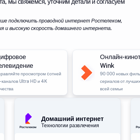
та, мы свяжемся, уточним детали и согласуем
учше подключить проводной интернет Ростелеком,
я и высокую скорость домашнего интернета.
ифровое
Онлайн-кино
елевидение
Wink
правляйте просмотром cотней
90 000 новых филь
-каналов Ultra HD и 4K
сериалов от лучших
ачества
всей семьи
Домашний интернет
Технологии развлечения