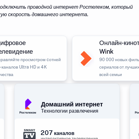
 подключить проводной интернет Ростелеком, который
кую скорость домашнего интернета.
ифровое
Онлайн-кино
елевидение
Wink
правляйте просмотром cотней
90 000 новых филь
-каналов Ultra HD и 4K
сериалов от лучших
ачества
всей семьи
Домашний интернет
Технологии развлечения
207
каналов
интерактивное телевидение