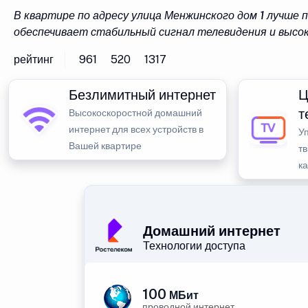
В квартире по адресу улица Менжинского дом 1 лучше
обеспечивает стабильный сигнал телевидения и высо
рейтинг
961
520
1317
Безлимитный интернет
Ц
т
Высокоскоростной домашний
интернет для всех устройств в
У
Вашей квартире
тв
к
Домашний интернет
Технологии доступа
100
МБит
проводной интернет