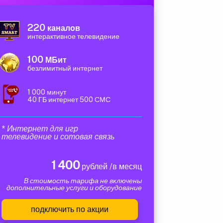
220
каналов
интерактивное телевидение
100
МБит
безлимитный интернет
1 000 минут
40 ГБ интернет 500 СМС
* Интернет для игр
телевидение и сотовая связь
1 400
рублей /в месяц
В стоимость тарифа не включены
дополнительные услуги и оборудование
подключить по акции