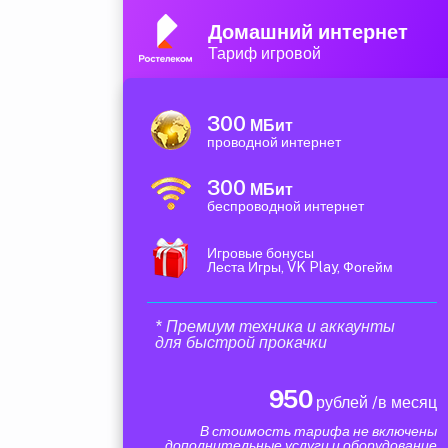
Домашний интернет
Тариф игровой
300
МБит
проводной интернет
300
МБит
беспроводной интернет
Игровые бонусы
Леста Игры, VK Play, Фогейм
* Премиум техника и аккаунты
для быстрой прокачки
950
рублей /в месяц
В стоимость тарифа не включены
дополнительные услуги и оборудование