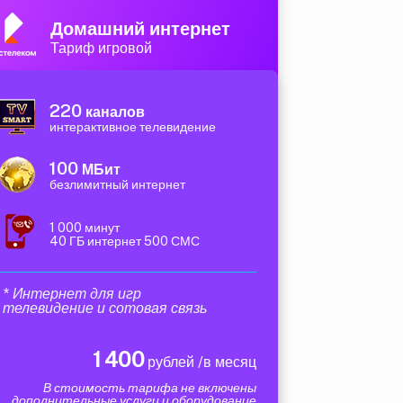
Домашний интернет
Тариф игровой
220
каналов
интерактивное телевидение
100
МБит
безлимитный интернет
1 000 минут
40 ГБ интернет 500 СМС
* Интернет для игр
телевидение и сотовая связь
1 400
рублей /в месяц
В стоимость тарифа не включены
дополнительные услуги и оборудование