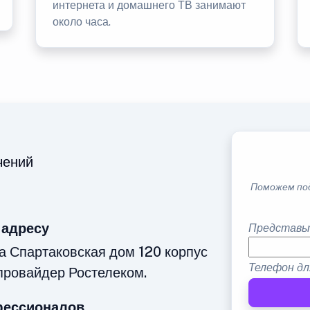
интернета и домашнего ТВ занимают
около часа.
чений
Поможем по
 адресу
Представь
а Спартаковская дом 120 корпус
Телефон дл
провайдер Ростелеком.
фессионалов